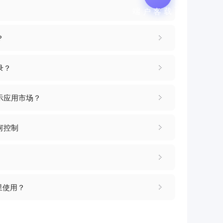
下载客户端
？
录？
示应用市场？
何控制
里使用？