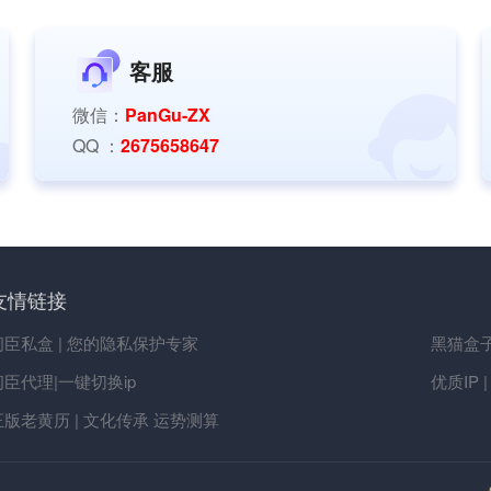
客服
微信：
PanGu-ZX
QQ ：
2675658647
友情链接
闪臣私盒 | 您的隐私保护专家
黑猫盒子
闪臣代理|一键切换ip
优质IP 
正版老黄历 | 文化传承 运势测算