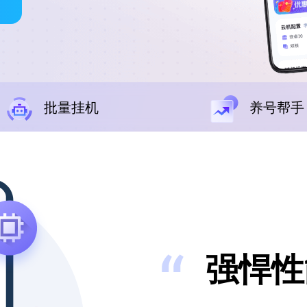
批量挂机
养号帮手
强悍性