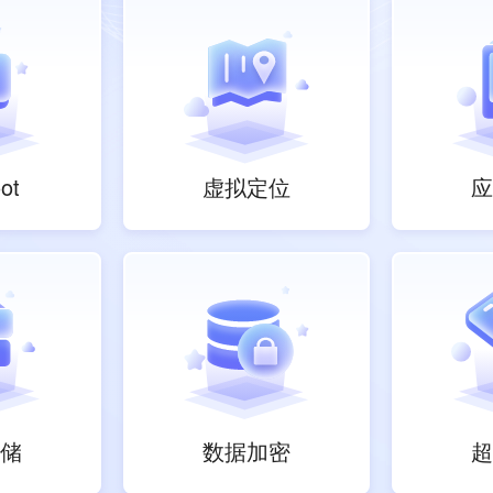
ot
虚拟定位
应
储
数据加密
超