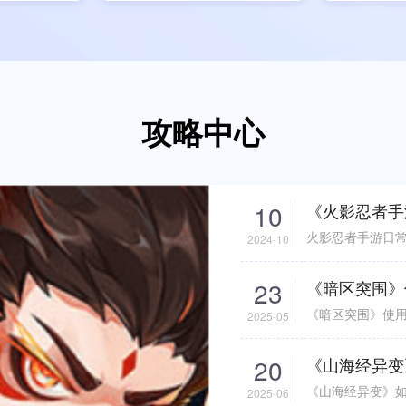
攻略中心
10
《火影忍者手
火影忍者手游日
2024-10
23
《暗区突围》
《暗区突围》使
2025-05
20
《山海经异变
《山海经异变》
2025-06