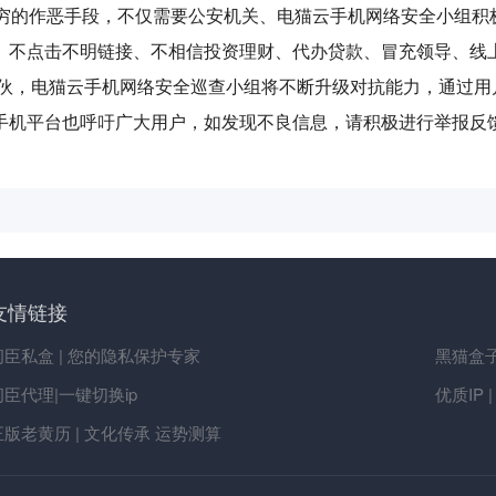
对网络黑产层出不穷的作恶手段，不仅需要公安机关、电猫云手机网络安全
、不点击不明链接、不相信投资理财、代办贷款、冒充领导、线
团伙，电猫云手机网络安全巡查小组将不断升级对抗能力，通过用
手机平台也呼吁广大用户，如发现不良信息，请积极进行举报反
友情链接
闪臣私盒 | 您的隐私保护专家
黑猫盒子
闪臣代理|一键切换ip
优质IP 
正版老黄历 | 文化传承 运势测算