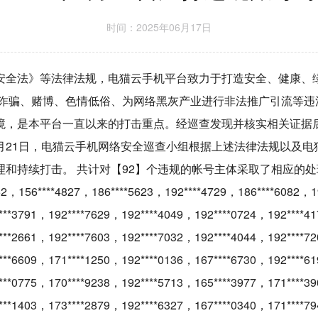
时间：2025年06月17日
安全法》等法律法规，电猫云手机平台致力于打造安全、健康、
络诈骗、赌博、色情低俗、为网络黑灰产业进行非法推广引流等违
境，是本平台一直以来的打击重点。经巡查发现并核实相关证据
25年1月21日，电猫云手机网络安全巡查小组根据上述法律法规以
和持续打击。 共计对【92】个违规的帐号主体采取了相应的处
6****4827，186****5623，192****4729，186****6082，192
***3791，192****7629，192****4049，192****0724，192****4
***2661，192****7603，192****7032，192****4044，192****7
***6609，171****1250，192****0136，167****6730，192****6
***0775，170****9238，192****5713，165****3977，171****3
***1403，173****2879，192****6327，167****0340，171****7