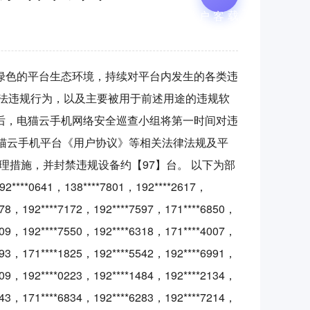
下载客户端
绿色的平台生态环境，持续对平台内发生的各类违
法违规行为，以及主要被用于前述用途的违规软
后，电猫云手机网络安全巡查小组将第一时间对违
及电猫云手机平台《用户协议》等相关法律法规及平
理措施，并封禁违规设备约【97】台。 以下为部
****0641，138****7801，192****2617，
178，192****7172，192****7597，171****6850，
209，192****7550，192****6318，171****4007，
193，171****1825，192****5542，192****6991，
909，192****0223，192****1484，192****2134，
943，171****6834，192****6283，192****7214，